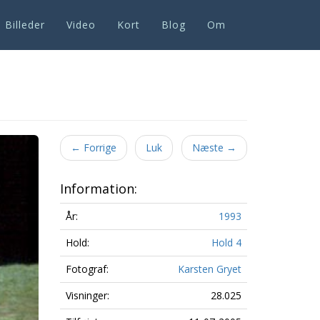
Billeder
Video
Kort
Blog
Om
Next
←
Forrige
Luk
Næste
→
Information:
År:
1993
Hold:
Hold 4
Fotograf:
Karsten Gryet
Visninger:
28.025