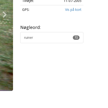
Tilføjet:
11-07-2005
GPS:
Vis på kort
Nøgleord:
ruiner
72