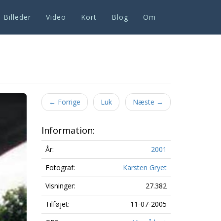
Billeder
Video
Kort
Blog
Om
Next
←
Forrige
Luk
Næste
→
Information:
År:
2001
Fotograf:
Karsten Gryet
Visninger:
27.382
Tilføjet:
11-07-2005