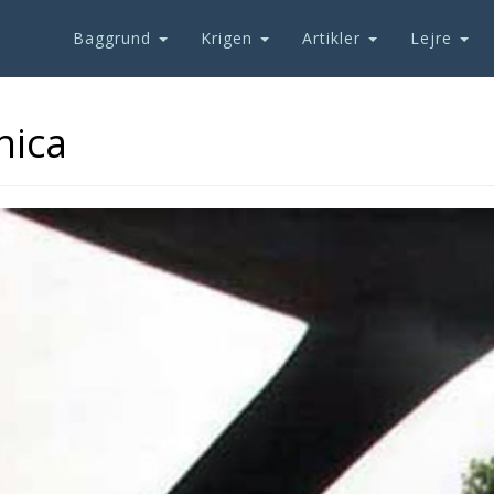
Baggrund
Krigen
Artikler
Lejre
jnica