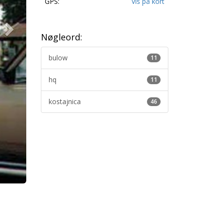
GPS:
Vis på kort
Nøgleord:
bulow
11
hq
11
kostajnica
46