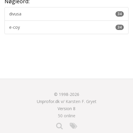
Nøgleord:
divusa
34
e-coy
34
© 1998-2026
Unprofor.dk v/
Karsten F. Gryet
Version 8
50 online