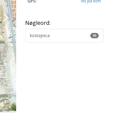
GPS:
Vis på kort
Nøgleord:
kostajnica
46