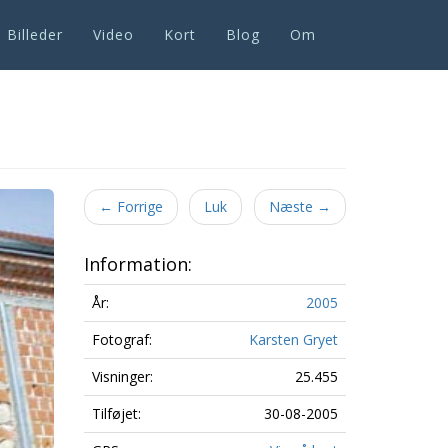
Billeder
Video
Kort
Blog
Om
Next
←
Forrige
Luk
Næste
→
Information:
År:
2005
Fotograf:
Karsten Gryet
Visninger:
25.455
Tilføjet:
30-08-2005