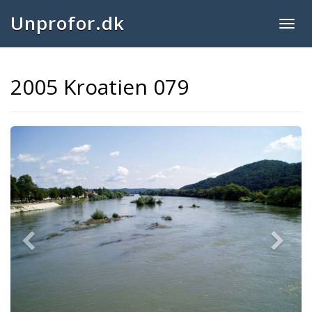
Unprofor.dk
Togg
navig
2005 Kroatien 079
Previous
Next