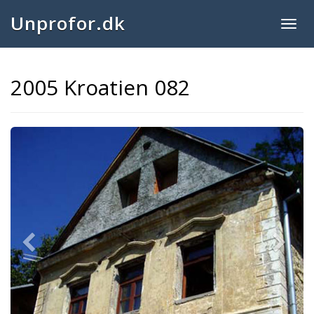
Unprofor.dk
Togg
navig
2005 Kroatien 082
Previous
Next