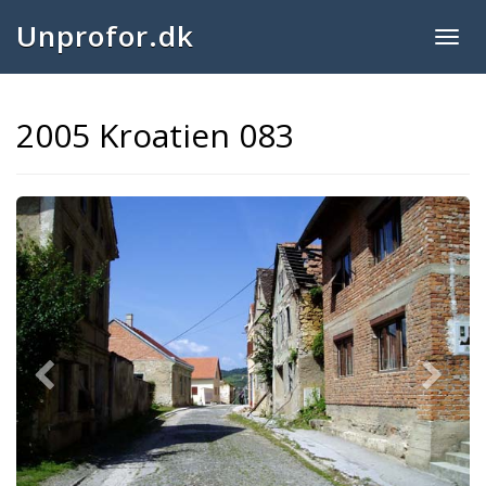
Unprofor.dk
Togg
navig
2005 Kroatien 083
Previous
Next