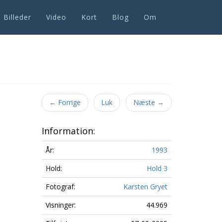
Billeder
Video
Kort
Blog
Om
Next
←
Forrige
Luk
Næste
→
Information:
År:
1993
Hold:
Hold 3
Fotograf:
Karsten Gryet
Visninger:
44.969