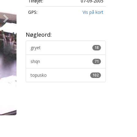
Tilføjet:
07-09-2005
GPS:
Vis på kort
Nøgleord:
gryet
18
shqn
71
topusko
102