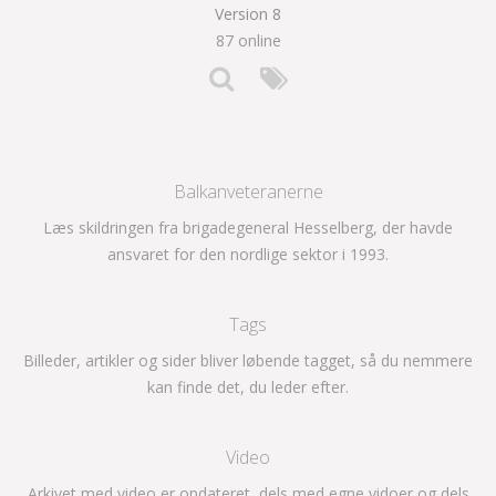
Version 8
87 online
Balkanveteranerne
Læs skildringen fra brigadegeneral Hesselberg, der havde
ansvaret for den nordlige sektor i 1993.
Tags
Billeder, artikler og sider bliver løbende tagget, så du nemmere
kan finde det, du leder efter.
Video
Arkivet med video er opdateret, dels med egne vidoer og dels