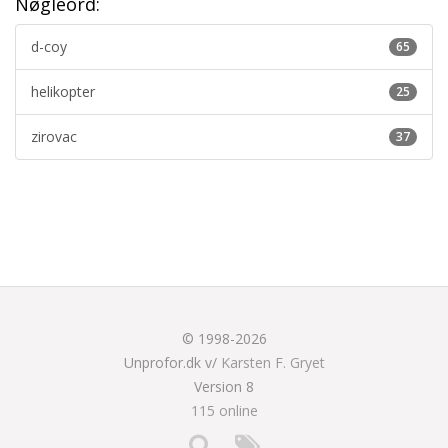
Nøgleord:
d-coy
65
helikopter
25
zirovac
37
© 1998-2026
Unprofor.dk v/
Karsten F. Gryet
Version 8
115 online