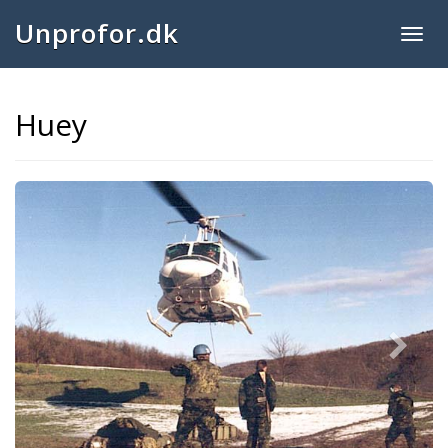
Unprofor.dk
Togg
navig
Huey
Next