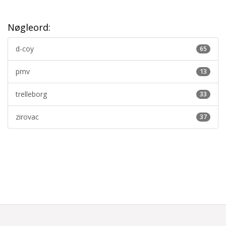
Nøgleord:
d-coy
65
pmv
13
trelleborg
33
zirovac
37