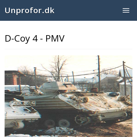
Unprofor.dk
Togg
navig
D-Coy 4 - PMV
Previous
Next