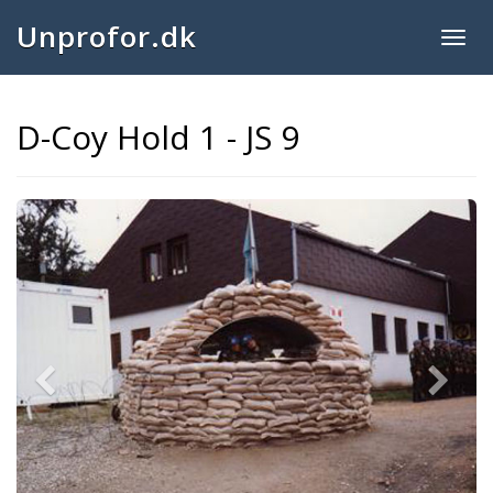
Unprofor.dk
Togg
navig
D-Coy Hold 1 - JS 9
Previous
Next