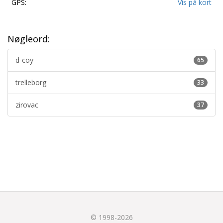
GPS:
Vis på kort
Nøgleord:
d-coy
65
trelleborg
33
zirovac
37
© 1998-2026