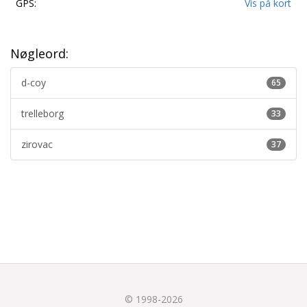
GPS:
Vis på kort
Nøgleord:
d-coy
65
trelleborg
33
zirovac
37
© 1998-2026