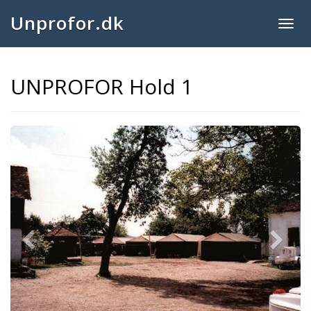
Unprofor.dk
Togg
navig
UNPROFOR Hold 1
Previous
Next