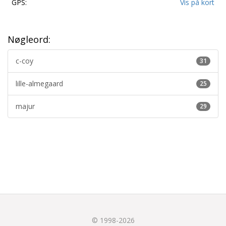
GPS:
Vis på kort
Nøgleord:
c-coy
31
lille-almegaard
25
majur
29
© 1998-2026