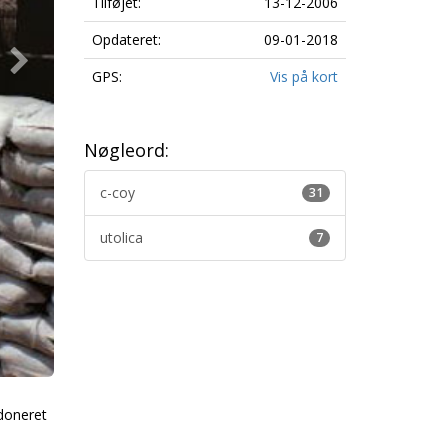
Tilføjet:
13-12-2006
Opdateret:
09-01-2018
GPS:
Vis på kort
Nøgleord:
c-coy
31
utolica
7
doneret