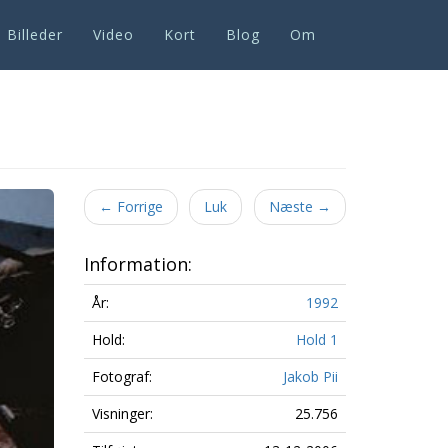
Billeder
Video
Kort
Blog
Om
Next
←
Forrige
Luk
Næste
→
Information:
År:
1992
Hold:
Hold 1
Fotograf:
Jakob Pii
Visninger:
25.756