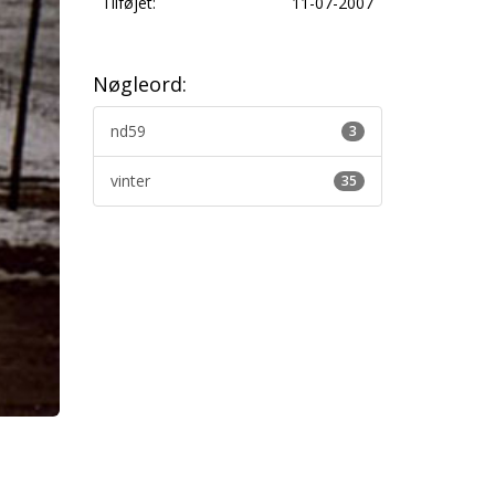
Tilføjet:
11-07-2007
Nøgleord:
nd59
3
vinter
35