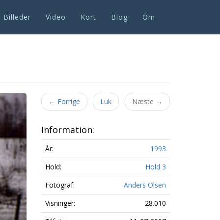
Billeder
Video
Kort
Blog
Om
←
Forrige
Luk
Næste
→
Information:
År:
1993
Hold:
Hold 3
Fotograf:
Anders Olsen
Visninger:
28.010