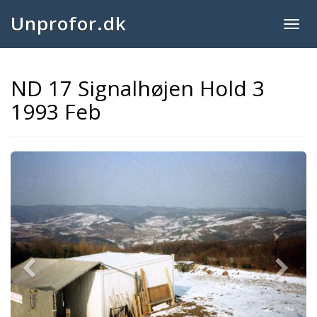
Unprofor.dk
Togg
navig
ND 17 Signalhøjen Hold 3
1993 Feb
Previous
Next