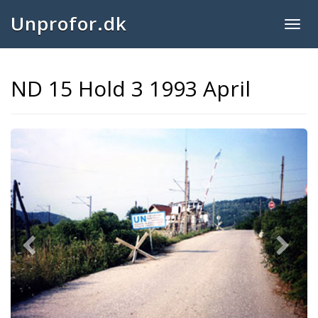
Unprofor.dk
Togg
navig
ND 15 Hold 3 1993 April
Previous
Next