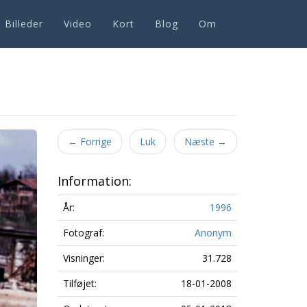
Billeder
Video
Kort
Blog
Om
Next
←
Forrige
Luk
Næste
→
Information:
År:
1996
Fotograf:
Anonym
Visninger:
31.728
Tilføjet:
18-01-2008