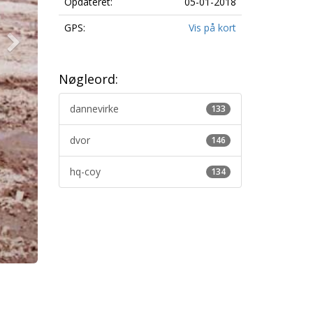
Opdateret:
05-01-2018
GPS:
Vis på kort
Nøgleord:
dannevirke
133
dvor
146
hq-coy
134