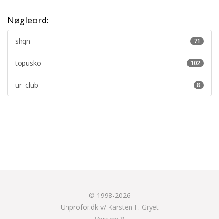
Nøgleord:
shqn
71
topusko
102
un-club
8
© 1998-2026
Unprofor.dk v/
Karsten F. Gryet
Version 8