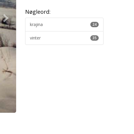
Nøgleord:
krajina
24
vinter
35