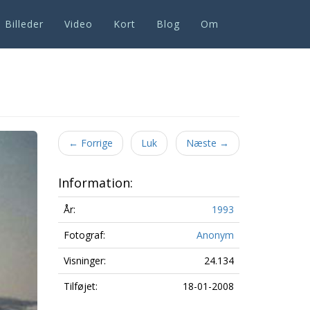
Billeder
Video
Kort
Blog
Om
Next
←
Forrige
Luk
Næste
→
Information:
År:
1993
Fotograf:
Anonym
Visninger:
24.134
Tilføjet:
18-01-2008