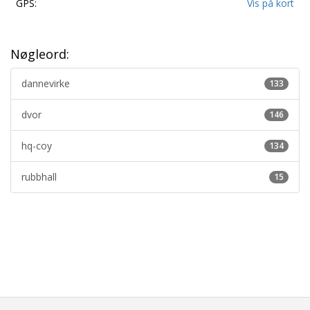
GPS:
Vis på kort
Nøgleord:
dannevirke
133
dvor
146
hq-coy
134
rubbhall
15