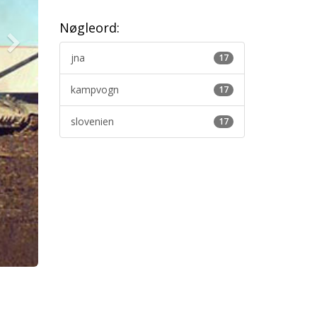
Nøgleord:
jna
17
kampvogn
17
slovenien
17