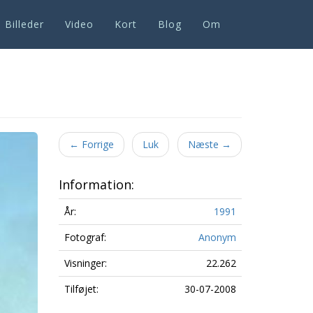
Billeder
Video
Kort
Blog
Om
Next
←
Forrige
Luk
Næste
→
Information:
År:
1991
Fotograf:
Anonym
Visninger:
22.262
Tilføjet:
30-07-2008