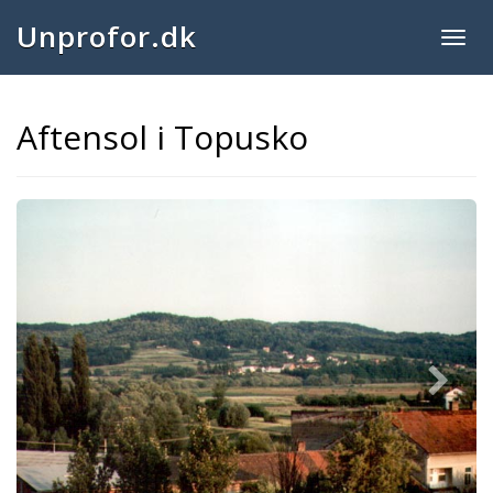
Unprofor.dk
Togg
navig
Aftensol i Topusko
Next