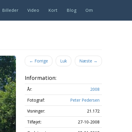
Billeder
Video
Kort
Blog
Om
Next
←
Forrige
Luk
Næste
→
Information:
År:
2008
Fotograf:
Peter Pedersen
Visninger:
21.172
Tilføjet:
27-10-2008