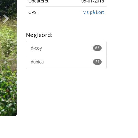
Opdateret:
05-01-2018
GPS:
Vis på kort
Nøgleord:
d-coy
65
dubica
21