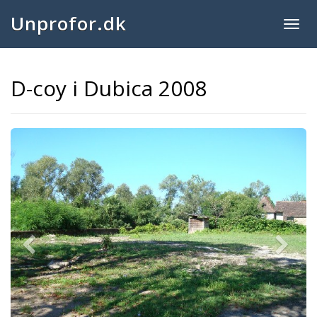
Unprofor.dk
Togg
navig
D-coy i Dubica 2008
Previous
Next