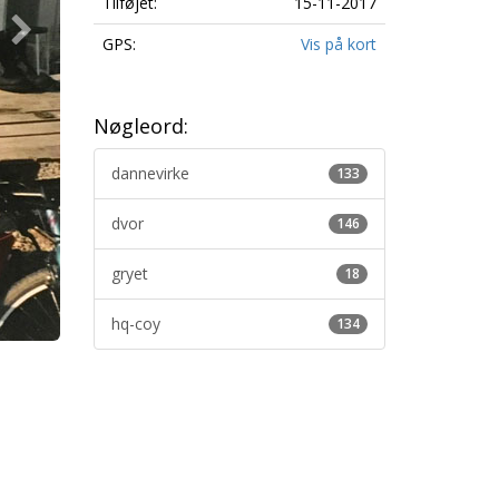
Tilføjet:
15-11-2017
GPS:
Vis på kort
Nøgleord:
dannevirke
133
dvor
146
gryet
18
hq-coy
134