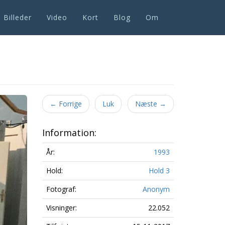
Billeder
Video
Kort
Blog
Om
Next
←
Forrige
Luk
Næste
→
Information:
År:
1993
Hold:
Hold 3
Fotograf:
Anonym
Visninger:
22.052