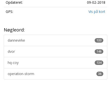
Opdateret:
09-02-2018
GPS:
Vis på kort
Nøgleord:
dannevirke
133
dvor
146
hq-coy
134
operation-storm
36