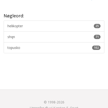
Nøgleord:
helikopter
25
shqn
71
topusko
102
© 1998-2026
Unprofor.dk v/
Karsten F. Gryet