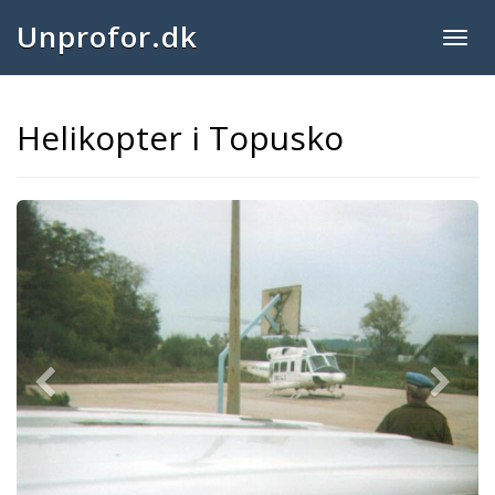
Unprofor.dk
Togg
navig
Helikopter i Topusko
Previous
Next