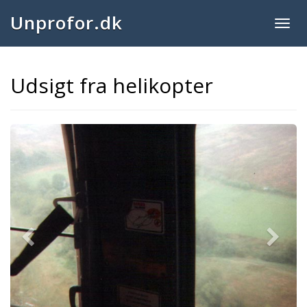
Unprofor.dk
Togg
navig
Udsigt fra helikopter
Previous
Next