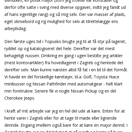
Bendixen, en polsk major (som jeg troede var konstabel og
derfor ofte satte i sving med diverse opgaver, indtil jeg fandt ud
af hans egentlige rang) og så mig selv. Der var masser af plads,
eget skrivebord og rig mulighed for selv at tilrettelægge ens
arbejdsdag.
Den første uges tid i Topusko brugte jeg til at få styr på lageret,
ryddet op og katalogiseret det hele. Derefter var det mest
behageligt nusseri. Omkring en gang i ugen bestilte jeg artikler
(mest kontorartikler) fra hovedlageret i Zagreb og hentede det
derefter selv. Man kunne næsten altid få fat i en bil til det formål.
Vi havde en del forskellige køretøjer, bl.a. Golf, Toyota Hiace
minibusser og Nissan Pathfinder med automatgear - helt klart
min foretrukne. Senere fik vi nogle Nissan Pickup og en del
Cherokee Jeeps.
I kraft af mit arbejde var jeg en hel del ude at køre. Enten for at
hente varer i Zagreb eller for at tage til møde eller lignende
derinde. Engang imellem også bare for at køre en major derind. I