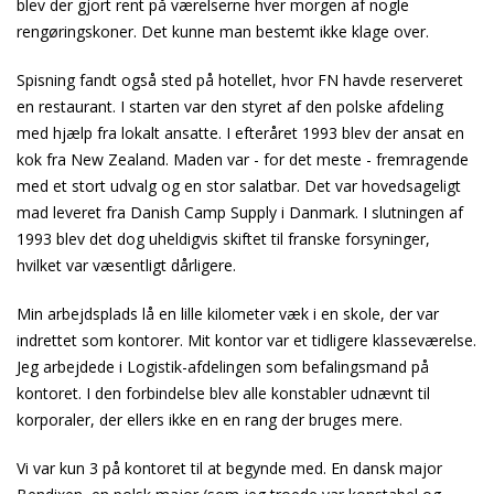
blev der gjort rent på værelserne hver morgen af nogle
rengøringskoner. Det kunne man bestemt ikke klage over.
Spisning fandt også sted på hotellet, hvor FN havde reserveret
en restaurant. I starten var den styret af den polske afdeling
med hjælp fra lokalt ansatte. I efteråret 1993 blev der ansat en
kok fra New Zealand. Maden var - for det meste - fremragende
med et stort udvalg og en stor salatbar. Det var hovedsageligt
mad leveret fra Danish Camp Supply i Danmark. I slutningen af
1993 blev det dog uheldigvis skiftet til franske forsyninger,
hvilket var væsentligt dårligere.
Min arbejdsplads lå en lille kilometer væk i en skole, der var
indrettet som kontorer. Mit kontor var et tidligere klasseværelse.
Jeg arbejdede i Logistik-afdelingen som befalingsmand på
kontoret. I den forbindelse blev alle konstabler udnævnt til
korporaler, der ellers ikke en en rang der bruges mere.
Vi var kun 3 på kontoret til at begynde med. En dansk major