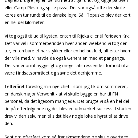
Zagreb brugte jeg en del tid med at gå rundt og kigge på byen
eller Camp Pleso og spise pizza. Det var også ofte der skulle
køres en tur rundt til de danske lejre. Så i Topusko blev der kørt
en hel del kilometer.
Vi tog også tit ud til kysten, enten til Rijeka eller til ferieøen Krk.
Det var vel i sommerperioden hver anden weekend vi tog den
tur, enten bare et par stykker eller en hel busfuld, alt efter hvem
der ville med. Vi havde da også Generalen med et par gange.
Det var enormt hyggeligt og meget afstressende i forhold til at
være i indsatsområdet og savne det derhjemme.
I efteråret foreslog min nye chef - som jeg fik om sommeren,
en dansk major Verwohlt - at vi skulle bygge en bar til FN
personel, da det ligesom manglede. Det brugte vi så en hel del
tid på efterfølgende og det blev en udmærket success. I starten
drev vi den selv, men til sidst blev nogle lokale hyret til at drive
den.
Sent om efteråret kom så franskmændene og skulle overtage