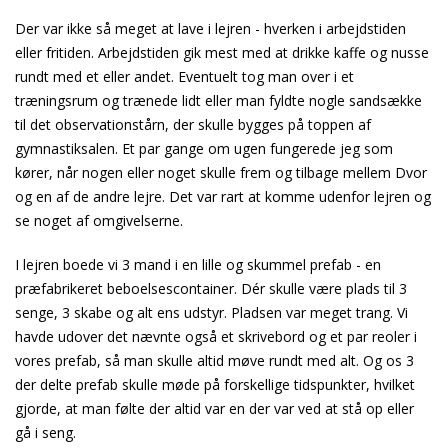
Der var ikke så meget at lave i lejren - hverken i arbejdstiden
eller fritiden. Arbejdstiden gik mest med at drikke kaffe og nusse
rundt med et eller andet. Eventuelt tog man over i et
træningsrum og trænede lidt eller man fyldte nogle sandsække
til det observationstårn, der skulle bygges på toppen af
gymnastiksalen. Et par gange om ugen fungerede jeg som
kører, når nogen eller noget skulle frem og tilbage mellem Dvor
og en af de andre lejre. Det var rart at komme udenfor lejren og
se noget af omgivelserne.
I lejren boede vi 3 mand i en lille og skummel prefab - en
præfabrikeret beboelsescontainer. Dér skulle være plads til 3
senge, 3 skabe og alt ens udstyr. Pladsen var meget trang. Vi
havde udover det nævnte også et skrivebord og et par reoler i
vores prefab, så man skulle altid møve rundt med alt. Og os 3
der delte prefab skulle møde på forskellige tidspunkter, hvilket
gjorde, at man følte der altid var en der var ved at stå op eller
gå i seng.