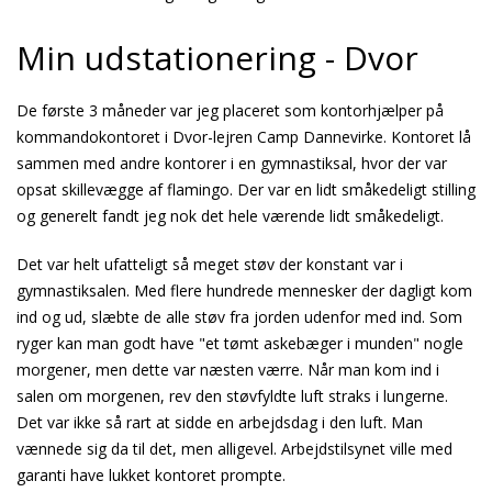
Min udstationering - Dvor
De første 3 måneder var jeg placeret som kontorhjælper på
kommandokontoret i Dvor-lejren Camp Dannevirke. Kontoret lå
sammen med andre kontorer i en gymnastiksal, hvor der var
opsat skillevægge af flamingo. Der var en lidt småkedeligt stilling
og generelt fandt jeg nok det hele værende lidt småkedeligt.
Det var helt ufatteligt så meget støv der konstant var i
gymnastiksalen. Med flere hundrede mennesker der dagligt kom
ind og ud, slæbte de alle støv fra jorden udenfor med ind. Som
ryger kan man godt have "et tømt askebæger i munden" nogle
morgener, men dette var næsten værre. Når man kom ind i
salen om morgenen, rev den støvfyldte luft straks i lungerne.
Det var ikke så rart at sidde en arbejdsdag i den luft. Man
vænnede sig da til det, men alligevel. Arbejdstilsynet ville med
garanti have lukket kontoret prompte.