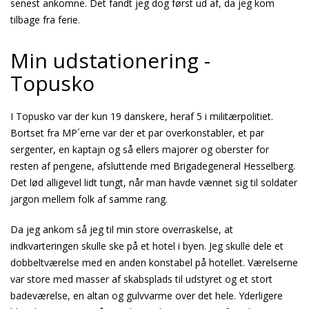
senest ankomne. Det fandt jeg dog først ud af, da jeg kom
tilbage fra ferie.
Min udstationering -
Topusko
I Topusko var der kun 19 danskere, heraf 5 i militærpolitiet.
Bortset fra MP´erne var der et par overkonstabler, et par
sergenter, en kaptajn og så ellers majorer og oberster for
resten af pengene, afsluttende med Brigadegeneral Hesselberg.
Det lød alligevel lidt tungt, når man havde vænnet sig til soldater
jargon mellem folk af samme rang.
Da jeg ankom så jeg til min store overraskelse, at
indkvarteringen skulle ske på et hotel i byen. Jeg skulle dele et
dobbeltværelse med en anden konstabel på hotellet. Værelserne
var store med masser af skabsplads til udstyret og et stort
badeværelse, en altan og gulvvarme over det hele. Yderligere