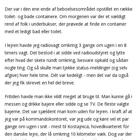
Der var i den ene ende af beboelsesområdet opstillet en række
toilet- og bade containere. Om morgenen var der et vældigt
rend af folk i underbukser, der prøvede at finde en container
med et ledigt bad eller toilet.
I lejren havde jeg radiovagt omkring 3 gange om ugen i en 8
timers vagt. Det bestod i at sidde ved radioudstyret og lytte
efter hvad der skete rundt omkring, besvare opkald og sådan
nogle ting. Og så skulle man tjekke status-meldinger (og selv
afgive) hver hele time. Dét var kedeligt - men det var da også
der jeg fik skrevet en hel del breve.
Fritiden havde man ikke vildt meget at bruge til. Man kunne gå i
messen og drikke bajere eller sidde og se TV. De fleste valgte
bajerne. Det var sjældent man kom uden for lejren. I kraft af at
jeg var på kommandokontoret, var jeg ude og køre vel et par
gange om ugen i snit - mest til Kostajnica, hovedkvarteret for
den danske lejre, der lå omkring 10 kilometer væk. Dog var der