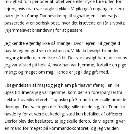
mulighed for i perioder at løbetræne eller cykle ture uden for
lejren, hvis man var nogle stykker. Vi gik også engang imellem
patrulje fra Camp Dannevirke op til signalhøjen. Undervejs
passerede vi en serbisk post, hvor det krævede en tår slivovitz
(hjemmelavet brændevin) for at passere.
Jeg kendte egentlig ikke så mange i Dvor-lejren. Til gengæld
havde jeg en god ven i kostajnica. Vi fik da besøgt hinanden
engang imellem, men ikke så tit. Det var i øvrigt ham, der mens
jeg var afsted på hold 4, hvor han var hjemme, fortalte en pige
mangt og meget om mig. Hende er jeg i dag gift med.
I begyndelsen af maj tog jeg hjem på "leave" (ferie) i en lille
uges tid. Imens jeg var hjemme, kom der en forespørgsel fra
sektor-hovedkvarteret i Topusko på 3 mand, der skulle arbejde
deroppe. Der var ingen der frivilligt ville melde sig, for Topusko
havde ry for at være et kedeligt sted kun befolket af officerer.
Derfor blev det besluttet, at jeg skulle derop, da vi egentlig var
en mand for meget på kommandokontoret, og jeg var den