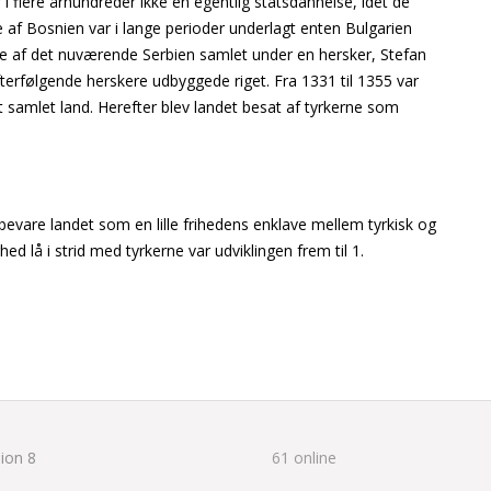
r i flere århundreder ikke en egentlig statsdannelse, idet de
 af Bosnien var i lange perioder underlagt enten Bulgarien
ste af det nuværende Serbien samlet under en hersker, Stefan
fterfølgende herskere udbyggede riget. Fra 1331 til 1355 var
samlet land. Herefter blev landet besat af tyrkerne som
 bevare landet som en lille frihedens enklave mellem tyrkisk og
d lå i strid med tyrkerne var udviklingen frem til 1.
ion 8
61 online