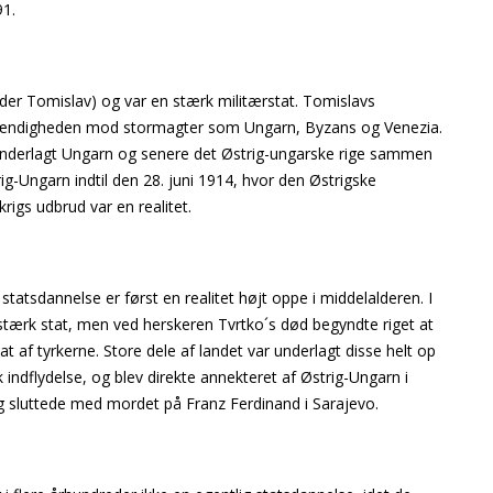
91.
er Tomislav) og var en stærk militærstat. Tomislavs
stændigheden mod stormagter som Ungarn, Byzans og Venezia.
underlagt Ungarn og senere det Østrig-ungarske rige sammen
g-Ungarn indtil den 28. juni 1914, hvor den Østrigske
rigs udbrud var en realitet.
 statsdannelse er først en realitet højt oppe i middelalderen. I
stærk stat, men ved herskeren Tvrtko´s død begyndte riget at
at af tyrkerne. Store dele af landet var underlagt disse helt op
 indflydelse, og blev direkte annekteret af Østrig-Ungarn i
og sluttede med mordet på Franz Ferdinand i Sarajevo.