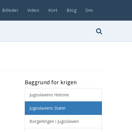
Billeder
Video
Kort
Blog
Om
Baggrund for krigen
Jugoslaviens Historie
Jugoslaviens Stater
Borgerkrigen i Jugoslavien