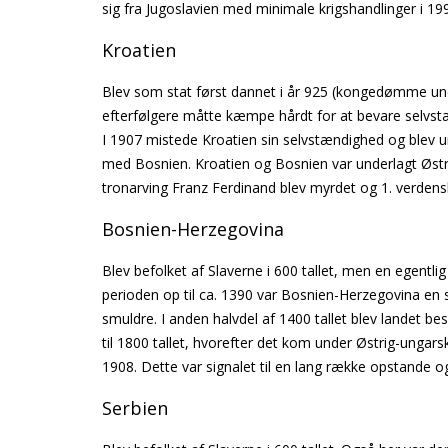
sig fra Jugoslavien med minimale krigshandlinger i 19
Kroatien
Blev som stat først dannet i år 925 (kongedømme und
efterfølgere måtte kæmpe hårdt for at bevare selv
I 1907 mistede Kroatien sin selvstændighed og blev 
med Bosnien. Kroatien og Bosnien var underlagt Østri
tronarving Franz Ferdinand blev myrdet og 1. verdensk
Bosnien-Herzegovina
Blev befolket af Slaverne i 600 tallet, men en egentlig
perioden op til ca. 1390 var Bosnien-Herzegovina en 
smuldre. I anden halvdel af 1400 tallet blev landet bes
til 1800 tallet, hvorefter det kom under Østrig-ungarsk
1908. Dette var signalet til en lang række opstande 
Serbien