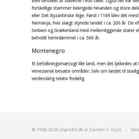
Blev befolket af Slaverne i 600 tallet. Også her var de
forskellige stammer bekrigede hinanden og store dele
eller Det Byzantinske Rige. Først i 1169 blev det me
Nemanja, hvis slægt styrede landet i ca. 200 år. De e
Serbien og Grækenland med mellemliggende stater et 
beholdt herredømmet i ca. 500 år.
Montenegro
Et befolkningsmæssigt lille land, men det lykkedes at
Veneziansk besatte områder. Selv om landet til stadighe
verdenskrig relativ fredelig.
© 1998-2026
Unprofor.dk v/
Karsten F. Gryet
-
Vers