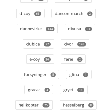
d-coy
dancon-march
66
2
dannevirke
divusa
134
34
dubica
dvor
22
149
e-coy
ferie
36
2
forsyninger
glina
5
1
gracac
gryet
4
18
helikopter
hesselberg
25
8