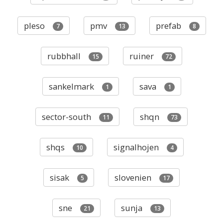
pleso
pmv
prefab
7
13
8
rubbhall
ruiner
15
72
sankelmark
sava
1
1
sector-south
shqn
11
73
shqs
signalhojen
10
4
sisak
slovenien
5
17
sne
sunja
21
13