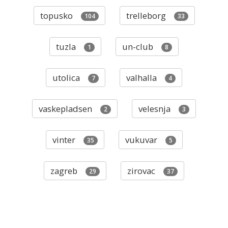
topusko
trelleborg
104
33
tuzla
un-club
1
8
utolica
valhalla
7
4
vaskepladsen
velesnja
2
3
vinter
vukuvar
35
5
zagreb
zirovac
29
37