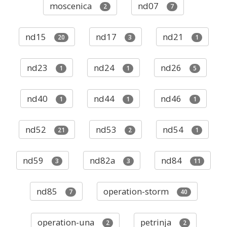
moscenica
nd07
2
7
nd15
nd17
nd21
20
3
1
nd23
nd24
nd26
1
1
5
nd40
nd44
nd46
1
1
1
nd52
nd53
nd54
21
2
1
nd59
nd82a
nd84
3
3
11
nd85
operation-storm
7
40
operation-una
petrinja
2
2