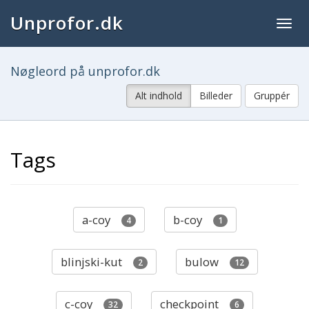
Unprofor.dk
Togg
navig
Nøgleord på unprofor.dk
Alt indhold
Billeder
Gruppér
Tags
a-coy
b-coy
4
1
blinjski-kut
bulow
2
12
c-coy
checkpoint
32
6