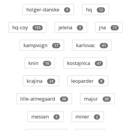
holger-danske
hq
3
12
hq-coy
jelena
jna
135
3
17
kampvogn
karlovac
17
41
knin
kostajnica
10
47
krajina
leoparder
24
8
lille-almegaard
majur
26
30
messen
miner
5
2