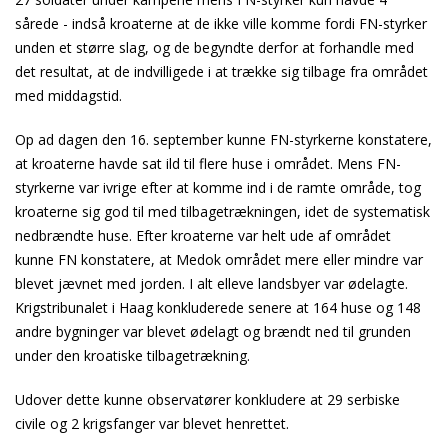
sårede - indså kroaterne at de ikke ville komme fordi FN-styrker
unden et større slag, og de begyndte derfor at forhandle med
det resultat, at de indvilligede i at trække sig tilbage fra området
med middagstid.
Op ad dagen den 16. september kunne FN-styrkerne konstatere,
at kroaterne havde sat ild til flere huse i området. Mens FN-
styrkerne var ivrige efter at komme ind i de ramte område, tog
kroaterne sig god til med tilbagetrækningen, idet de systematisk
nedbrændte huse. Efter kroaterne var helt ude af området
kunne FN konstatere, at Medok området mere eller mindre var
blevet jævnet med jorden. I alt elleve landsbyer var ødelagte.
Krigstribunalet i Haag konkluderede senere at 164 huse og 148
andre bygninger var blevet ødelagt og brændt ned til grunden
under den kroatiske tilbagetrækning.
Udover dette kunne observatører konkludere at 29 serbiske
civile og 2 krigsfanger var blevet henrettet.