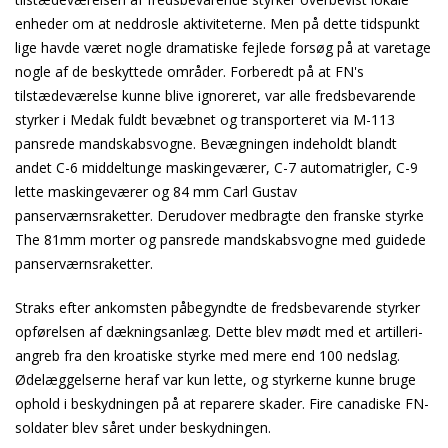
enheder om at neddrosle aktiviteterne. Men på dette tidspunkt
lige havde været nogle dramatiske fejlede forsøg på at varetage
nogle af de beskyttede områder. Forberedt på at FN's
tilstædeværelse kunne blive ignoreret, var alle fredsbevarende
styrker i Medak fuldt bevæbnet og transporteret via M-113
pansrede mandskabsvogne. Bevægningen indeholdt blandt
andet C-6 middeltunge maskingeværer, C-7 automatrigler, C-9
lette maskingeværer og 84 mm Carl Gustav
panserværnsraketter. Derudover medbragte den franske styrke
The 81mm morter og pansrede mandskabsvogne med guidede
panserværnsraketter.
Straks efter ankomsten påbegyndte de fredsbevarende styrker
opførelsen af dækningsanlæg. Dette blev mødt med et artilleri-
angreb fra den kroatiske styrke med mere end 100 nedslag.
Ødelæggelserne heraf var kun lette, og styrkerne kunne bruge
ophold i beskydningen på at reparere skader. Fire canadiske FN-
soldater blev såret under beskydningen.