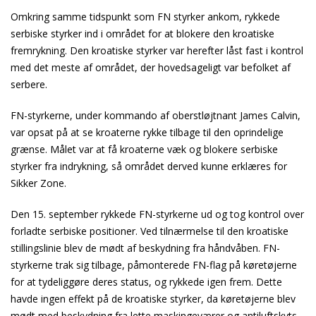
Omkring samme tidspunkt som FN styrker ankom, rykkede
serbiske styrker ind i området for at blokere den kroatiske
fremrykning. Den kroatiske styrker var herefter låst fast i kontrol
med det meste af området, der hovedsageligt var befolket af
serbere.
FN-styrkerne, under kommando af oberstløjtnant James Calvin,
var opsat på at se kroaterne rykke tilbage til den oprindelige
grænse. Målet var at få kroaterne væk og blokere serbiske
styrker fra indrykning, så området derved kunne erklæres for
Sikker Zone.
Den 15. september rykkede FN-styrkerne ud og tog kontrol over
forladte serbiske positioner. Ved tilnærmelse til den kroatiske
stillingslinie blev de mødt af beskydning fra håndvåben. FN-
styrkerne trak sig tilbage, påmonterede FN-flag på køretøjerne
for at tydeliggøre deres status, og rykkede igen frem. Dette
havde ingen effekt på de kroatiske styrker, da køretøjerne blev
mødt med beskydning fra lette maskingeværer og antiluftskyts