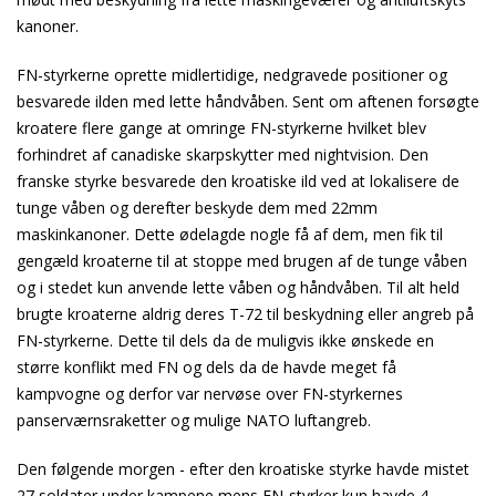
kanoner.
FN-styrkerne oprette midlertidige, nedgravede positioner og
besvarede ilden med lette håndvåben. Sent om aftenen forsøgte
kroatere flere gange at omringe FN-styrkerne hvilket blev
forhindret af canadiske skarpskytter med nightvision. Den
franske styrke besvarede den kroatiske ild ved at lokalisere de
tunge våben og derefter beskyde dem med 22mm
maskinkanoner. Dette ødelagde nogle få af dem, men fik til
gengæld kroaterne til at stoppe med brugen af de tunge våben
og i stedet kun anvende lette våben og håndvåben. Til alt held
brugte kroaterne aldrig deres T-72 til beskydning eller angreb på
FN-styrkerne. Dette til dels da de muligvis ikke ønskede en
større konflikt med FN og dels da de havde meget få
kampvogne og derfor var nervøse over FN-styrkernes
panserværnsraketter og mulige NATO luftangreb.
Den følgende morgen - efter den kroatiske styrke havde mistet
27 soldater under kampene mens FN-styrker kun havde 4