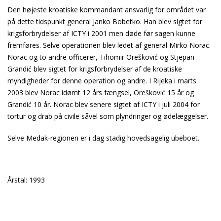
Den højeste kroatiske kommandant ansvarlig for området var
på dette tidspunkt general Janko Bobetko. Han blev sigtet for
krigsforbrydelser af ICTY i 2001 men døde før sagen kunne
fremføres. Selve operationen blev ledet af general Mirko Norac.
Norac og to andre officerer, Tihomir Orešković og Stjepan
Grandić blev sigtet for krigsforbrydelser af de kroatiske
myndigheder for denne operation og andre. I Rijeka i marts
2003 blev Norac idømt 12 års fængsel, Orešković 15 år og
Grandić 10 år. Norac blev senere sigtet af ICTY i juli 2004 for
tortur og drab på civile såvel som plyndringer og ødelæggelser.
Selve Medak-regionen er i dag stadig hovedsagelig ubeboet.
Årstal: 1993