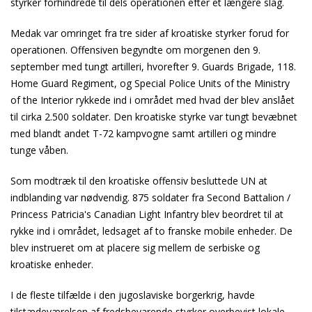
styrker forhindrede til dels operationen efter et længere slag.
Medak var omringet fra tre sider af kroatiske styrker forud for
operationen. Offensiven begyndte om morgenen den 9.
september med tungt artilleri, hvorefter 9. Guards Brigade, 118.
Home Guard Regiment, og Special Police Units of the Ministry
of the Interior rykkede ind i området med hvad der blev anslået
til cirka 2.500 soldater. Den kroatiske styrke var tungt bevæbnet
med blandt andet T-72 kampvogne samt artilleri og mindre
tunge våben.
Som modtræk til den kroatiske offensiv besluttede UN at
indblanding var nødvendig. 875 soldater fra Second Battalion /
Princess Patricia's Canadian Light Infantry blev beordret til at
rykke ind i området, ledsaget af to franske mobile enheder. De
blev instrueret om at placere sig mellem de serbiske og
kroatiske enheder.
I de fleste tilfælde i den jugoslaviske borgerkrig, havde
tilstædeværelsen af fredsbevarende styrker overbevist lokale