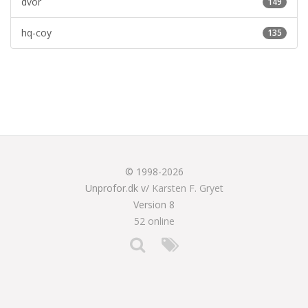
dvor
149
hq-coy
135
© 1998-2026
Unprofor.dk v/
Karsten F. Gryet
Version 8
52 online