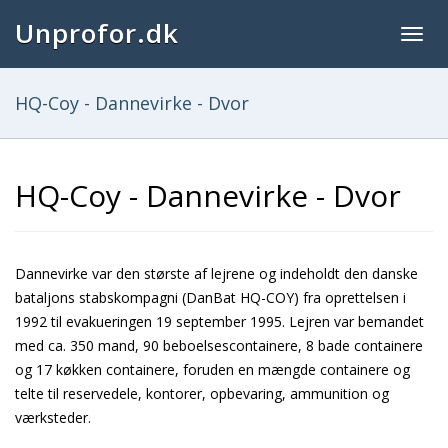
Unprofor.dk
Togg
navig
HQ-Coy - Dannevirke - Dvor
HQ-Coy - Dannevirke - Dvor
Dannevirke var den største af lejrene og indeholdt den danske
bataljons stabskompagni (DanBat HQ-COY) fra oprettelsen i
1992 til evakueringen 19 september 1995. Lejren var bemandet
med ca. 350 mand, 90 beboelsescontainere, 8 bade containere
og 17 køkken containere, foruden en mængde containere og
telte til reservedele, kontorer, opbevaring, ammunition og
værksteder.