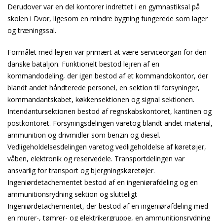
Derudover var en del kontorer indrettet i en gymnastiksal på
skolen i Dvor, ligesom en mindre bygning fungerede som lager
og træningssal.
Formålet med lejren var primært at være serviceorgan for den
danske bataljon. Funktionelt bestod lejren af en
kommandodeling, der igen bestod af et kommandokontor, der
blandt andet håndterede personel, en sektion til forsyninger,
kommandantskabet, køkkensektionen og signal sektionen.
Intendantursektionen bestod af regnskabskontoret, kantinen og
postkontoret. Forsyningsdelingen varetog blandt andet material,
ammunition og drivmidler som benzin og diesel.
Vedligeholdelsesdelingen varetog vedligeholdelse af køretøjer,
våben, elektronik og reservedele. Transportdelingen var
ansvarlig for transport og bjergningskøretøjer.
Ingeniørdetachementet bestod af en ingeniørafdeling og en
ammunitionsrydning sektion og slutteligt
Ingeniørdetachementet, der bestod af en ingeniørafdeling med
en murer-, tømrer- og elektrikergruppe, en ammunitionsrydning