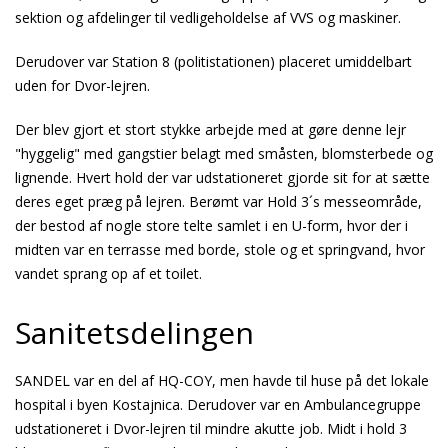
sektion og afdelinger til vedligeholdelse af VVS og maskiner.
Derudover var Station 8 (politistationen) placeret umiddelbart
uden for Dvor-lejren.
Der blev gjort et stort stykke arbejde med at gøre denne lejr
"hyggelig" med gangstier belagt med småsten, blomsterbede og
lignende. Hvert hold der var udstationeret gjorde sit for at sætte
deres eget præg på lejren. Berømt var Hold 3´s messeområde,
der bestod af nogle store telte samlet i en U-form, hvor der i
midten var en terrasse med borde, stole og et springvand, hvor
vandet sprang op af et toilet.
Sanitetsdelingen
SANDEL var en del af HQ-COY, men havde til huse på det lokale
hospital i byen Kostajnica. Derudover var en Ambulancegruppe
udstationeret i Dvor-lejren til mindre akutte job. Midt i hold 3