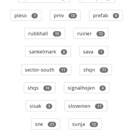
pleso
pmv
prefab
7
13
8
rubbhall
ruiner
15
72
sankelmark
sava
0
1
sector-south
shqn
11
71
shqs
signalhojen
10
4
sisak
slovenien
3
17
sne
sunja
21
12