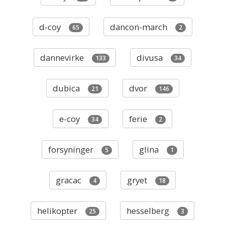
d-coy
dancon-march
65
2
dannevirke
divusa
133
34
dubica
dvor
21
146
e-coy
ferie
34
2
forsyninger
glina
5
1
gracac
gryet
4
18
helikopter
hesselberg
25
3