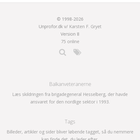
© 1998-2026
Unprofor.dk v/
Karsten F. Gryet
Version 8
75 online
Balkanveteranerne
Læs skildringen fra brigadegeneral Hesselberg, der havde
ansvaret for den nordlige sektor i 1993.
Tags
Billeder, artikler og sider bliver løbende tagget, så du nemmere
kan finde det, du leder efter.