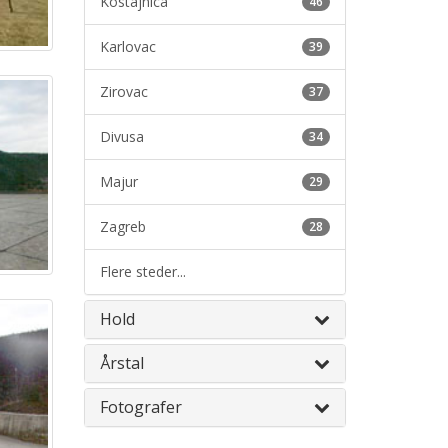
Kostajnica
46
Karlovac
39
Zirovac
37
Divusa
34
Majur
29
Zagreb
28
Flere steder...
Hold
Årstal
Fotografer