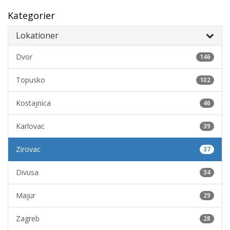
Kategorier
Lokationer
Dvor
146
Topusko
102
Kostajnica
46
Karlovac
39
Zirovac
37
Divusa
34
Majur
29
Zagreb
28