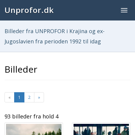
Unprofor.dk
Togg
navig
Billeder fra UNPROFOR i Krajina og ex-
Jugoslavien fra perioden 1992 til idag
Billeder
«
1
2
»
93 billeder fra hold 4