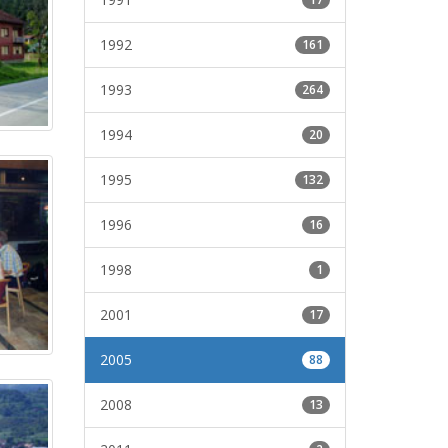
1992
161
1993
264
1994
20
1995
132
1996
16
1998
1
2001
17
2005
88
2008
13