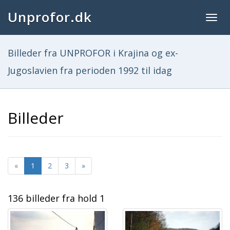
Unprofor.dk
Togg
navig
Billeder fra UNPROFOR i Krajina og ex-
Jugoslavien fra perioden 1992 til idag
Billeder
«
1
2
3
»
136 billeder fra hold 1