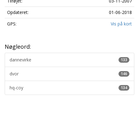
Tilføjet:
03-11-2007
Opdateret:
01-06-2018
GPS:
Vis på kort
Nøgleord:
dannevirke
133
dvor
146
hq-coy
134