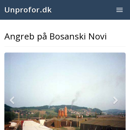
Unprofor.dk
Togg
navig
Angreb på Bosanski Novi
Previous
Next