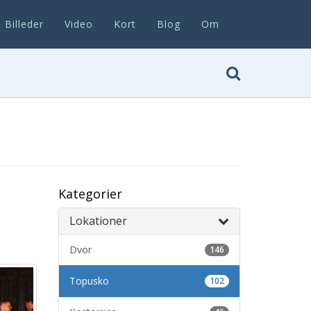
Billeder
Video
Kort
Blog
Om
Kategorier
Lokationer
Dvor
146
Topusko
102