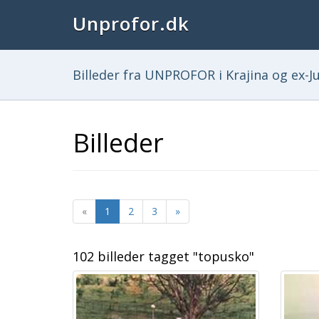
Unprofor.dk
Billeder fra UNPROFOR i Krajina og ex-Ju
Billeder
«
1
2
3
»
102 billeder tagget "topusko"