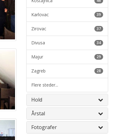
Kostajnica
46
Karlovac
39
Zirovac
37
Divusa
34
Majur
29
Zagreb
28
Flere steder...
Hold
Årstal
Fotografer