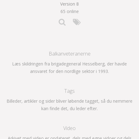
Version 8
65 online
Balkanveteranerne
Læs skildringen fra brigadegeneral Hesselberg, der havde
ansvaret for den nordlige sektor i 1993.
Tags
Billeder, artikler og sider bliver løbende tagget, så du nemmere
kan finde det, du leder efter.
Video
Arkivet med video er opdateret, dels med egne vidoer og dels