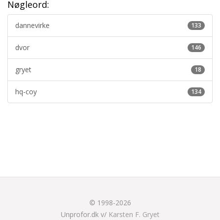
Nøgleord:
dannevirke
133
dvor
146
gryet
18
hq-coy
134
© 1998-2026
Unprofor.dk v/
Karsten F. Gryet