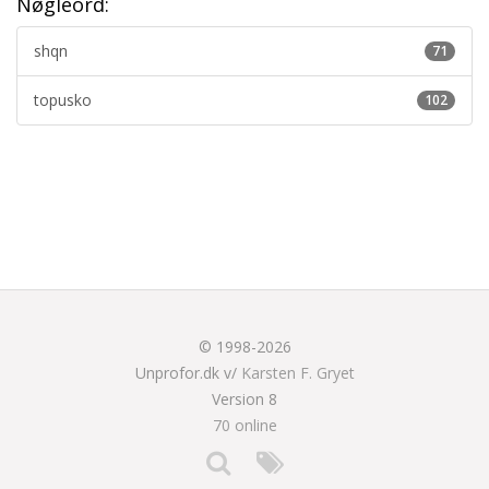
Nøgleord:
shqn
71
topusko
102
© 1998-2026
Unprofor.dk v/
Karsten F. Gryet
Version 8
70 online