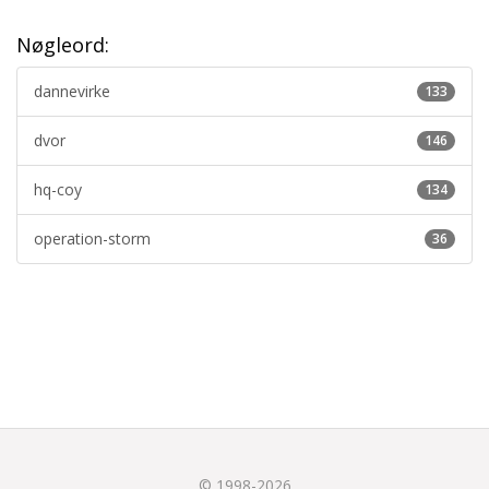
Nøgleord:
dannevirke
133
dvor
146
hq-coy
134
operation-storm
36
© 1998-2026