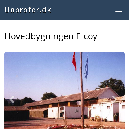
Unprofor.dk
Togg
navig
Hovedbygningen E-coy
Previous
Next