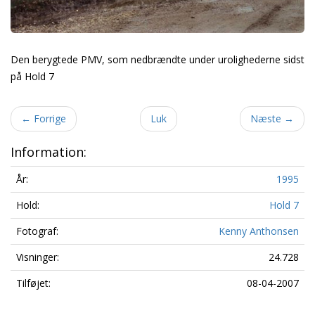
Den berygtede PMV, som nedbrændte under urolighederne sidst
på Hold 7
←
Forrige
Luk
Næste
→
Information:
År:
1995
Hold:
Hold 7
Fotograf:
Kenny Anthonsen
Visninger:
24.728
Tilføjet:
08-04-2007