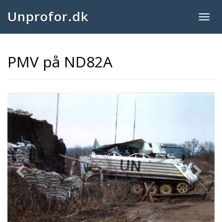
Unprofor.dk
Togg
navig
PMV på ND82A
Previous
Next