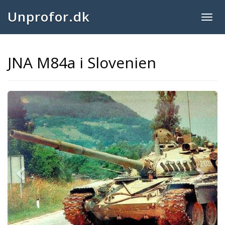
Unprofor.dk
Togg
navig
JNA M84a i Slovenien
Previous
Next