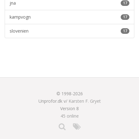
jna
17
kampvogn
17
slovenien
17
© 1998-2026
Unprofor.dk v/
Karsten F. Gryet
Version 8
45 online