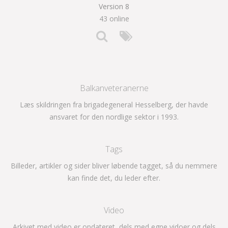
Version 8
43 online
Balkanveteranerne
Læs skildringen fra brigadegeneral Hesselberg, der havde
ansvaret for den nordlige sektor i 1993.
Tags
Billeder, artikler og sider bliver løbende tagget, så du nemmere
kan finde det, du leder efter.
Video
Arkivet med video er opdateret, dels med egne vidoer og dels